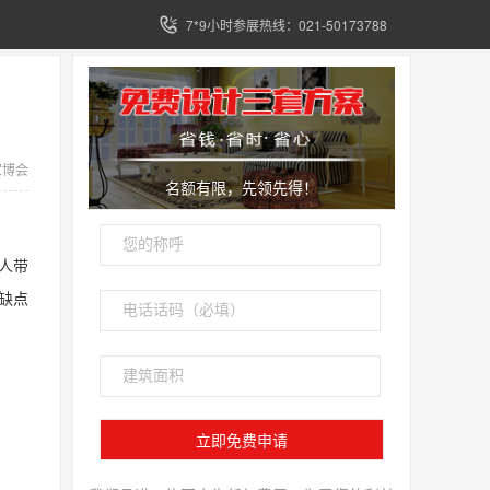
7*9小时参展热线：021-50173788
家博会
名额有限，先领先得！
人带
缺点