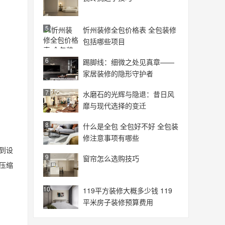
5
忻州装修全包价格表 全包装修
包括哪些项目
6
踢脚线：细微之处见真章——
家居装修的隐形守护者
7
水磨石的光辉与隐退：昔日风
靡与现代选择的变迁
8
什么是全包 全包好不好 全包装
修注意事项有哪些
到设
9
窗帘怎么选购技巧
压缩
10
119平方装修大概多少钱 119
平米房子装修预算费用