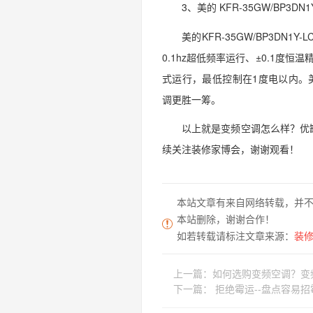
3、美的 KFR-35GW/BP3DN1Y
美的KFR-35GW/BP3DN1
0.1hz超低频率运行、±0.1
式运行，最低控制在1度电以内。美的K
调更胜一筹。
以上就是变频空调怎么样？优
续关注装修家博会，谢谢观看！
本站文章有来自网络转载，并
本站删除，谢谢合作！
如若转载请标注文章来源：
装修家
上一篇：
如何选购变频空调？变
下一篇：
拒绝霉运--盘点容易