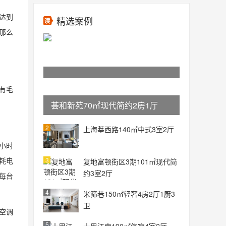
达到
精选案例
那么
有毛
荟和新苑70㎡现代简约2房1厅
2
上海莘西路140㎡中式3室2厅
小时
3
总耗电
复地富顿街区3期101㎡现代简
约3室2厅
，每台
4
米筛巷150㎡轻奢4房2厅1厨3
卫
空调
5