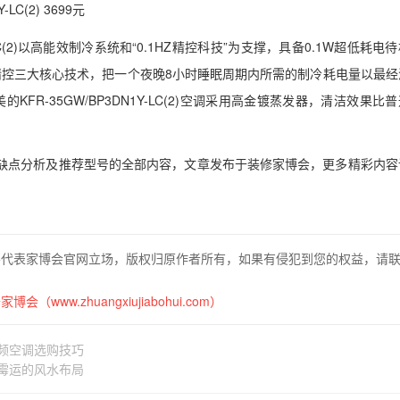
-LC(2) 3699元
Y-LC(2)以高能效制冷系统和“0.1HZ精控科技”为支撑，具备0.1W超低耗电
度恒温精控三大核心技术，把一个夜晚8小时睡眠周期内所需的制冷耗电量以最
FR-35GW/BP3DN1Y-LC(2)空调采用高金镀蒸发器，清洁效果比
缺点分析及推荐型号的全部内容，文章发布于装修家博会，更多精彩内容
不代表家博会官网立场，版权归原作者所有，如果有侵犯到您的权益，请
博会（www.zhuangxiujiabohui.com）
频空调选购技巧
招霉运的风水布局