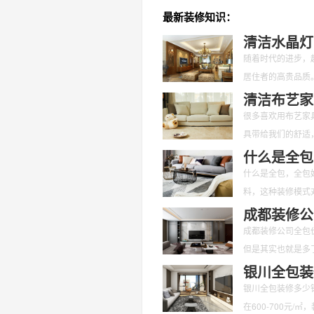
最新装修知识：
清洁水晶灯
随着时代的进步，
居住者的高贵品质
们应该对其定期的
清洁布艺家
很多喜欢用布艺家
具带给我们的舒适
呢？又有哪些是要
什么是全包
什么是全包，全包
料，这种装修模式
面不用我们花
成都装修公
成都装修公司全包
但是其实也就是多
也是愈来愈
银川全包装
银川全包装修多少
在600-700元