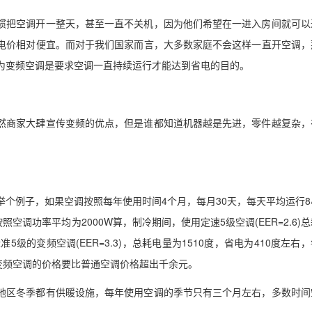
惯把空调开一整天，甚至一直不关机，因为他们希望在一进入房间就可以
电价相对便宜。而对于我们国家而言，大多数家庭不会这样一直开空调，
为变频空调是要求空调一直持续运行才能达到省电的目的。
然商家大肆宣传变频的优点，但是谁都知道机器越是先进，零件越复杂，
举个例子，如果空调按照每年使用时间4个月，每月30天，每天平均运行8
照空调功率平均为2000W算，制冷期间，使用定速5级空调(EER=2.6)
5级的变频空调(EER=3.3)，总耗电量为1510度，省电为410度左右
是变频空调的价格要比普通空调价格超出千余元。
地区冬季都有供暖设施，每年使用空调的季节只有三个月左右，多数时间