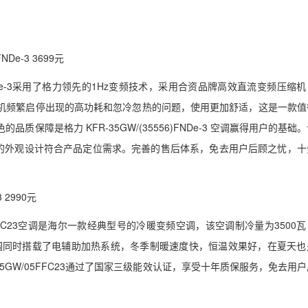
NDe-3 3699元
6)FNDe-3采用了格力领先的1Hz变频技术，采用合资品牌高效直流变频压缩
机频繁启停出现的高功耗和忽冷忽热的问题，使用更加舒适，这是一款值
质保障是格力 KFR-35GW/(35556)FNDe-3 空调赢得用户的基础
单的外观设计符合产品定位需求。完善的售后体系，免去用户后顾之忧，十
 2990元
GW/05FFC23空调是海尔一款经典型号的冷暖变频空调，该空调制冷量为3500
空调同时搭载了电辅助加热系统，冬季制暖速度快，恒温效果好，在夏天也
FR-35GW/05FFC23通过了国家三级能效认证，享受十年质保服务，免去用