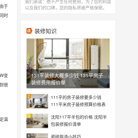
我们承诺：绝不产生任何费用，为了您的利益
由于
以及我们的口碑，您的隐私将被严格保密。
同时
装修知识
131平装修大概多少钱 131平房子
W变
装修费用报价单
感到很
2
111平的房子装修要多少钱
111平米房子装修预算价格表
3
沈阳117平半包的价格 沈阳半
定温
包装修报价清单
4
瓷砖挑选小技巧