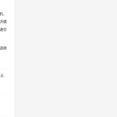
待机、
经济模
普通空
请继
联系