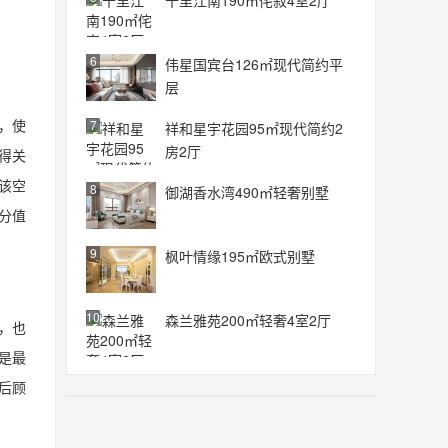
十里江南190㎡侘寂4室2厅
6
伟星国宾台126㎡现代简约平
层
机，使
7
祥和星宇花园95㎡现代简约2
房2厅
得关
。该空
8
御湖香水湾490㎡轻奢别墅
分值
9
枫叶情缘195㎡欧式别墅
10
森兰雅苑200㎡轻奢4室2厅
瓦，也
是最
户后顾