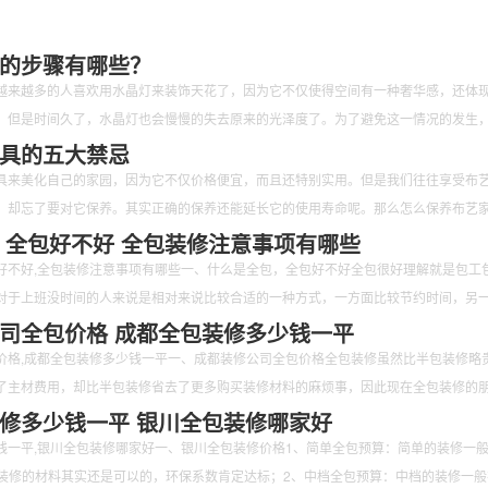
的步骤有哪些？
越来越多的人喜欢用水晶灯来装饰天花了，因为它不仅使得空间有一种奢华感，还体
。但是时间久了，水晶灯也会慢慢的失去原来的光泽度了。为了避免这一情况的发生
清洁。那么如何清洁水晶灯呢？又有哪些步骤呢？下面跟随小编一起来看一看吧。
具的五大禁忌
具来美化自己的家园，因为它不仅价格便宜，而且还特别实用。但是我们往往享受布
，却忘了要对它保养。其实正确的保养还能延长它的使用寿命呢。那么怎么保养布艺
禁忌的呢？下面跟随小编一起来看一看吧。
 全包好不好 全包装修注意事项有哪些
好不好,全包装修注意事项有哪些一、什么是全包，全包好不好全包很好理解就是包工
对于上班没时间的人来说是相对来说比较合适的一种方式，一方面比较节约时间，另
司全包价格 成都全包装修多少钱一平
价格,成都全包装修多少钱一平一、成都装修公司全包价格全包装修虽然比半包装修略
了主材费用，却比半包装修省去了更多购买装修材料的麻烦事，因此现在全包装修的
修多少钱一平 银川全包装修哪家好
钱一平,银川全包装修哪家好一、银川全包装修价格1、简单全包预算：简单的装修一
/㎡，装修的材料其实还是可以的，环保系数肯定达标；2、中档全包预算：中档的装修一