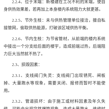
2.2.4、位于末端：新楼建在工况不利的末端，使自
身供热效果差，若再加上本身楼内系统阻力大就更甚。
2.2.5、节外生枝：未与供热管理单位接洽，擅自私
接管网，偷取供热能源，打破该区域供热平衡。
2.2.6、节内生枝：为节省管材，从前端的楼内系统
中接出一个分支给后面的楼宇，造成前端过热，后端阻
力巨大当然就不热了。
2.3、损毁因素：
2.3.1、支线阀门失灵：支线阀门出现锈死、闸板
掉、大量跑水等现象，需要关闭、报修而暂时不能使
用。
2.3.2、管道损坏：由于施工或材料因素及年久失
修，可能会出现突然爆管现象，造成大量跑水，维修时