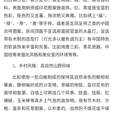
的古典沙发，其沙发布、靠垫用绸、缎、丝、麻等做材
料，表面用刺绣或印花图案做装饰。红、黑或是宝蓝的
色彩，既热烈又含蓄、既浓艳又典雅。比如绣上“福”、
“禄”、“寿”、“喜”等字样，或者是龙凤呈祥之类的中国
吉祥图案。房间顶面不宜选用富丽堂皇的水晶灯，宜选
带有木制的造型灯（灯光多以暖色调为主）有中国特色
的软装饰来丰富和完善。比如用唐三彩、青花瓷器、中
国结等来强化风格和美化室内环境等等。
5、乡村风格：具自然山野风味
比如使用一些白榆制成的保持其自然本色的橱柜和
餐桌，滕柳编织成的沙发椅，草编的地毯，蓝印花布的
窗帘和窗罩，白墙上可再挂几个风筝、挂盘、挂瓶、红
辣椒、玉米棒等具乡土气息的装饰物。用有节木材、方
格、直条和花草图案，以朴素的、自然的干燥花或干燥