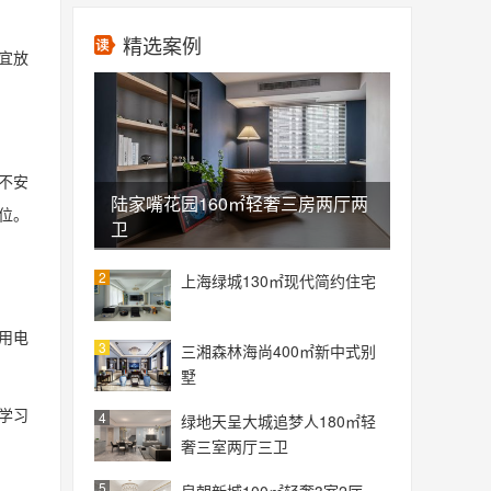
精选案例
宜放
不安
陆家嘴花园160㎡轻奢三房两厅两
位。
卫
2
上海绿城130㎡现代简约住宅
用电
3
三湘森林海尚400㎡新中式别
墅
学习
4
绿地天呈大城追梦人180㎡轻
奢三室两厅三卫
5