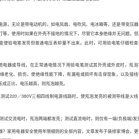
电源，无论是带电动机的，如电风扇、电吹风、电冰箱等，还是带变压器
灯等，使用时如果在外壳不接地的情况下，尽管它本身绝缘并无问题，但
，能使验电笔发亮但普通电压表却量不出来。此时，可用验电笔仔细检查
交、直流电器或导线，在正常通电情况下用验电笔测试其外壳或外皮时，氖泡
缘老化、损伤，使绝缘性能下降，有漏电或损坏有击穿现象，以及接线
压成正比，电压越高，则氖泡越亮。
当测试220／380V三相四线制电源线路时，使氖泡发亮的被测导线是火
当测试交流电时，氖泡两端都发亮；测试直流电时，则仅有一端(负极端)发
器？家用电器安全使用年限细则的全部内容，文章发布于装修家博会，更