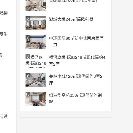
皇朝新城100㎡轻奢3室2厅
燃物
6
湖城大境245㎡简欧别墅
发生
7
中环国际60㎡新中式两房两厅
一卫
伤。
8
横沔玖境·瑞府248㎡现代简约4
室2厅
9
美林小城120㎡现代简约3室2
厅
10
绿洲华亭苑256㎡现代简约别
墅
阅读