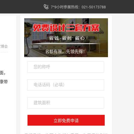
7*9小时参展热线：021-50173788
家博会
名额有限，先领先得！
面，
康带