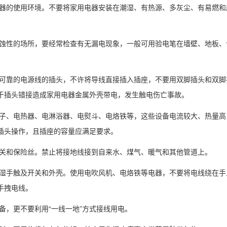
意电器的使用环境。不要将家用电器安装在潮湿、有热源、多灰尘、有易燃和
和腐蚀性的场所，要经常检查有无漏电现象，一般可用验电笔在墙壁、地板、
完整可靠的电源线的插头，不许将导线直接插入插座，不要用双脚插头和双脚
于插头错接造成家用电器金属外壳带电，发生触电伤亡事故。
电炉子、电热器、电淋浴器、电熨斗、电烙铁等，这些设备电流较大、热量高
插头操作，且插座的容量应满足要求。
设开关和保险丝。禁止将接地线接到自来水、煤气、暖气和其他管道上。
要用湿手触及开关和外壳。使用电吹风机、电烙铁等电器，不要将电线绕在手
手拽电线。
设备，更不要利用“一线一地”方式接线用电。