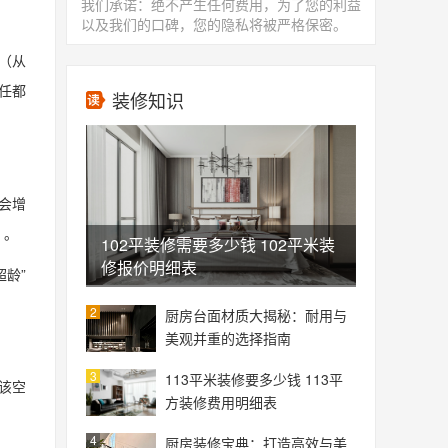
我们承诺：绝不产生任何费用，为了您的利益
以及我们的口碑，您的隐私将被严格保密。
（从
任都
装修知识
会增
）。
102平装修需要多少钱 102平米装
修报价明细表
龄”
2
厨房台面材质大揭秘：耐用与
美观并重的选择指南
3
113平米装修要多少钱 113平
该空
方装修费用明细表
4
厨房装修宝典：打造高效与美