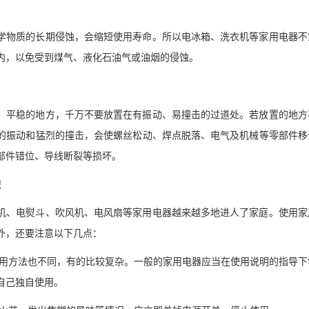
学物质的长期侵蚀，会缩短使用寿命。所以电冰箱、洗衣机等家用电器不
内，以免受到煤气、液化石油气或油烟的侵蚀。
、平稳的地方，千万不要放置在有振动、易撞击的过道处。若放置的地方
的振动和猛烈的撞击，会使螺丝松动、焊点脱落、电气及机械等零部件移
部件错位、导线断裂等损坏。
识
机、电熨斗、吹风机、电风扇等家用电器越来越多地进人了家庭。使用家
外，还要注意以下几点：
，使用方法也不同，有的比较复杂。一般的家用电器应当在使用说明的指导下
自己独自使用。