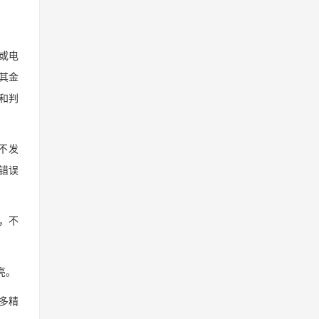
或电
其金
和判
不发
错误
线，不
亮。
多精