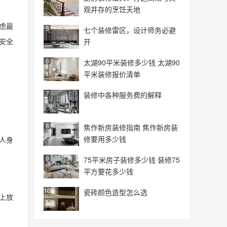
观并存的烹饪天地
虑最
5
七个装修雷区，设计师务必避
安全
开
6
太湖90平米装修多少钱 太湖90
平米装修报价清单
7
装修中各种服务费的解释
8
焦作新房装修指南 焦作新房装
修要用多少钱
人身
9
75平米房子装修多少钱 装修75
平方要花多少钱
10
瓷砖颜色造型怎么选
上放