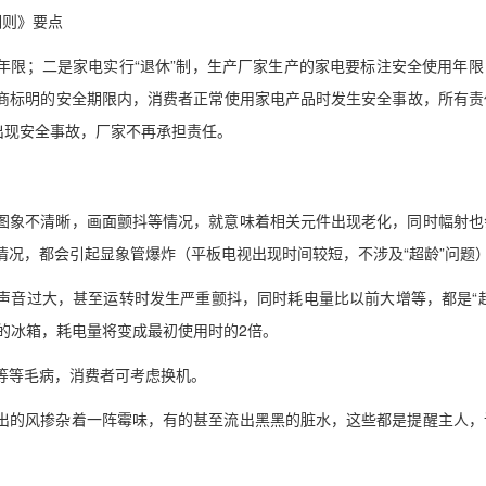
细则》要点
年限；二是家电实行“退休”制，生产厂家生产的家电要标注安全使用年限
商标明的安全期限内，消费者正常使用家电产品时发生安全事故，所有责
出现安全事故，厂家不再承担责任。
图象不清晰，画面颤抖等情况，就意味着相关元件出现老化，同时幅射也
情况，都会引起显象管爆炸（平板电视出现时间较短，不涉及“超龄”问题
声音过大，甚至运转时发生严重颤抖，同时耗电量比以前大增等，都是“超
的冰箱，耗电量将变成最初使用时的2倍。
等等毛病，消费者可考虑换机。
出的风掺杂着一阵霉味，有的甚至流出黑黑的脏水，这些都是提醒主人，