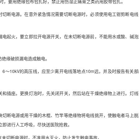
破损时，要用绝缘包布包扎好，禁止用伤湿止痛膏之类药用胶带包扎。
要随时切断电源。在意外紧急情况需要切断电源时，必须使用电工钳剪断电线
障或漏电起火，要立即拉开电源开关，在未切断电源前，不能用水或酸、碱泡
以防绝缘破损漏电造成触电。
近，6～10kV的高压线，应至少离开电线落地点10m远，并及时报告有关
、开关和插座。更换灯泡时，先关闭开关，然后站在干燥绝缘物上进行。灯线
应赶快切断电源或用干燥的木棍、竹竿等绝缘物将电线挑开，使触电者马上脱
立即进行人工呼吸，尽快送医院抢救。
，在未切断电源时，不准用水灭火，防止发生触电事故。