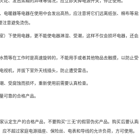
、冒火花、发出焦糊的异味等情况，应立即关掉电源开关，停止使用。
熨斗、电暖器等电器在使用中会发出高热，应注意将它们远离纸张、棉布等易
要注意避免烫伤。
如浴室）下使用电器，更不能使电器淋湿、受潮，这样不仅会损坏电器，还会
的脱水筒等在工作时是高速旋转的，不能用手或者其他物品去触摸，以防止受
用电视机，并拔下室外天线插头，防止遭受雷击。
受潮、受腐蚀而损坏，重新使用前需要认真检查。
质量可靠的合格产品。
国家认定生产的合格产品，不要购买“三无”的假冒伪劣产品。购买后要认真
，应不超过家庭电源插座、保险丝、电表和导线的允许负荷，方可使用。