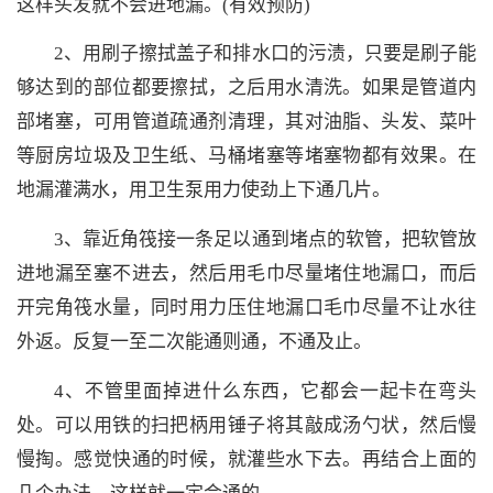
这样头发就不会进地漏。(有效预防)
2、用刷子擦拭盖子和排水口的污渍，只要是刷子能
够达到的部位都要擦拭，之后用水清洗。如果是管道内
部堵塞，可用管道疏通剂清理，其对油脂、头发、菜叶
等厨房垃圾及卫生纸、马桶堵塞等堵塞物都有效果。在
地漏灌满水，用卫生泵用力使劲上下通几片。
3、靠近角筏接一条足以通到堵点的软管，把软管放
进地漏至塞不进去，然后用毛巾尽量堵住地漏口，而后
开完角筏水量，同时用力压住地漏口毛巾尽量不让水往
外返。反复一至二次能通则通，不通及止。
4、不管里面掉进什么东西，它都会一起卡在弯头
处。可以用铁的扫把柄用锤子将其敲成汤勺状，然后慢
慢掏。感觉快通的时候，就灌些水下去。再结合上面的