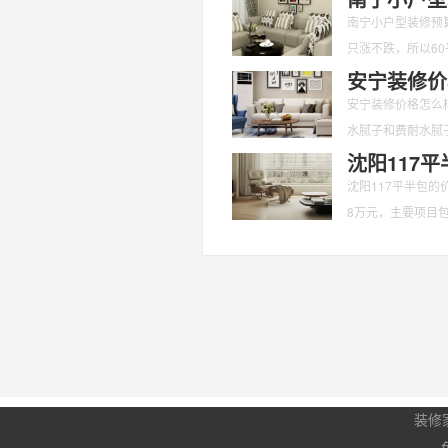
南宁小户型装修预
只涨不跌，所以6
注意些
安宁装修价
安宁装修价格怎么样
水腻子和费耐水腻子
沈阳117
沈阳117平半包的
8万元，主要项目
柜
装修