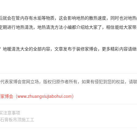
后就会在管内存有水垢等物质，这会影响地热的散热速度，同时也对地热
定期进行地热清洗，地热清洗方法小编都介绍给大家了，相信能给大家带
？地暖清洗大全的全部内容，文章发布于装修家博会，更多精彩内容请继
不代表家博会官网立场，版权归原作者所有，如果有侵犯到您的权益，请
博会（www.zhuangxiujiabohui.com）
买注意事项
石膏板吊顶施工工