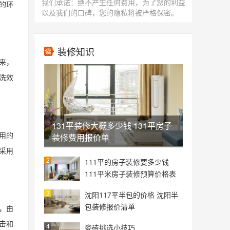
我们承诺：绝不产生任何费用，为了您的利益
的环
以及我们的口碑，您的隐私将被严格保密。
装修知识
来，
洗效
131平装修大概多少钱 131平房子
用的
装修费用报价单
采用
2
111平的房子装修要多少钱
111平米房子装修预算价格表
3
沈阳117平半包的价格 沈阳半
包装修报价清单
，由
击和
4
瓷砖挑选小技巧