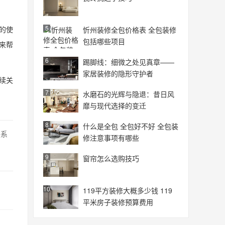
5
的使
忻州装修全包价格表 全包装修
包括哪些项目
来帮
6
踢脚线：细微之处见真章——
家居装修的隐形守护者
续关
7
水磨石的光辉与隐退：昔日风
靡与现代选择的变迁
8
什么是全包 全包好不好 全包装
联系
修注意事项有哪些
9
窗帘怎么选购技巧
10
119平方装修大概多少钱 119
平米房子装修预算费用