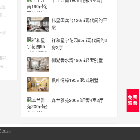
十里江南190㎡侘寂4室2厅
也是
修要
6
伟星国宾台126㎡现代简约平
层
;耐
7
祥和星宇花园95㎡现代简约2
房2厅
要花
8
御湖香水湾490㎡轻奢别墅
吊
9
枫叶情缘195㎡欧式别墅
10
森兰雅苑200㎡轻奢4室2厅
2026