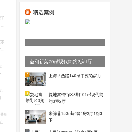
精选案例
现了
，我
艺家
家具
荟和新苑70㎡现代简约2房1厅
包
一方
2
上海莘西路140㎡中式3室2厅
贵，
3
复地富顿街区3期101㎡现代简
朋友
约3室2厅
4
米筛巷150㎡轻奢4房2厅1厨3
般费用
卫
般在
5