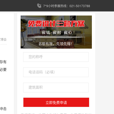
7*9小时参展热线：021-50173788
家博会
名额有限，先领先得！
存有
必要
冲击