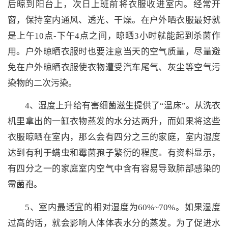
后晾到阳台上，次日上班前将衣服收进室内。经常开
窗，保持室内通风、透光、干燥。在户外晒衣服最好就
是上午10点-下午4点之间，晾晒3小时就能起到杀菌作
用。户外晾晒衣服时也要注意当天的空气质量，尽量避
免在户外晾晒衣服使衣物遭受汽车尾气、灰尘等空气污
染物的二次污染。
4、湿度上升给有害细菌滋生提供了“温床”。从洗衣
机里拿出的一缸衣物蒸发的水分达两升，而如果将这些
衣服晾晒在室内，那么会有四分之三的家庭，室内湿度
达到有利于螨虫和霉菌孢子繁衍的程度。有资料显示，
有四分之一的家庭室内空气中含有容易导致肺部感染的
霉菌孢。
5、室内最适宜的相对湿度为60%~70%。如果湿度
过高的话，就会影响人体体表水分的蒸发。为了促进水