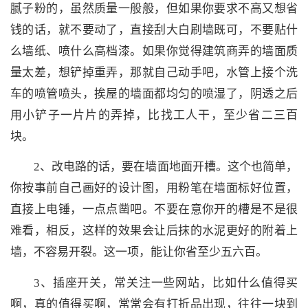
腻子粉的，虽然质量一般般，但如果你要求不高又想省
钱的话，就不要动了，直接刮大白刷墙既可，不要贴什
么墙纸、喷什么高档漆。如果你觉得建筑商弄的墙面质
量太差，想铲掉重弄，那就自己动手吧，水管上接个洗
车的喷管喷头，挨屋的墙面都均匀的喷湿了，阴透之后
用小铲子一片片的弄掉，比找工人干，至少省二三百
块。
2、改电路的话，要在墙面地面开槽。这个也简单，
你按事前自己画好的设计图，用粉笔在墙面标好位置，
直接上电锤，一点点凿吧。不要在意你开的槽是不是很
难看，相反，这样的效果会让后抹的水泥更好的附着上
墙，不容易开裂。这一项，能让你省至少五六百。
3、插座开关，常关注一些网站，比如什么值得买
啊，真的值得买啊，常常会有打折品出现，往往一块到