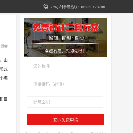
7*9小时参展热线：021-50173788
家博会
名额有限，先领先得！
。由
形式
小编
销售