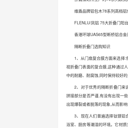
维盾品牌铝包木78系列高档铝
FLENLU/凤铝 75大折叠门
香港环球UAS65型断桥铝合金
隔断折叠门选购知识
1、从门扇复合膜方面来选择
视折叠门表面的复合膜,这种通过
中的耐磨、耐腐蚀,同时保持较好
2、对于优秀的隔断折叠门来
拼接部分是否严谨,有没有出现一
出现爆裂或者脱落的现象,从而影
3、现在人们普遍选择钛镁铝
浴室、厨房等潮湿的环境。它材质