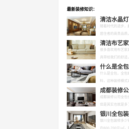
最新装修知识：
清洁水晶灯
随着时代的进步，
居住者的高贵品质
们应该对其定期的
清洁布艺家
很多喜欢用布艺家
具带给我们的舒适
呢？又有哪些是要
什么是全包
什么是全包，全包
料，这种装修模式
面不用我们花
成都装修公
成都装修公司全包
但是其实也就是多
也是愈来愈
银川全包装
银川全包装修多少
在600-700元