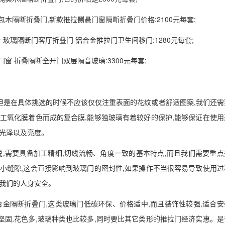
包木隔断折叠门,新款推拉侧悬门窗隔断折叠门价格:2100元每套;
阳台 玻璃隔断门客厅折叠门 铝合金推拉门卫生间移门:1280元每套;
门窗 折叠隔断全开门双层隔音玻璃:3300元每套;
:但是在具体挑选的时候不应该仅仅注重表面的花纹或者舒适图案,我们还需
人工氧化膜着色而成的复合膜,能够独玻璃有着较好的保护,能够保证在使用
的光泽以及亮度。
说,需要具备加工精细,切线流畅、角度一致的基本特点,而且我们需要重点
些小缝隙,这会直接影响到玻璃门的密封性,如果操作不当很容易导致使用过
响我们的人身安全。
合金隔断折叠门,这类玻璃门低碳环保、价格适中,而且装饰性较强,适合安
坚固,花色多,玻璃种类也比较多,同时要比其它类形的推拉门经济实惠。是