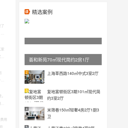
精选案例
现了
，我
艺家
家具
荟和新苑70㎡现代简约2房1厅
2
包
上海莘西路140㎡中式3室2厅
一方
3
复地富顿街区3期101㎡现代简
贵，
约3室2厅
朋友
4
米筛巷150㎡轻奢4房2厅1厨3
卫
般费用
般在
5