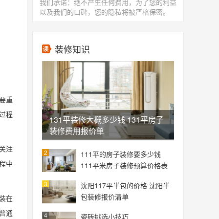
我们承诺：绝不产生任何费用，为了您的利益
以及我们的口碑，您的隐私将被严格保密。
装修知识
要重
过程
131平装修大概多少钱 131平房子
装修费用报价单
关注
2
111平的房子装修要多少钱
程中
111平米房子装修预算价格表
3
沈阳117平半包的价格 沈阳半
包装修报价清单
装在
普通
4
瓷砖挑选小技巧