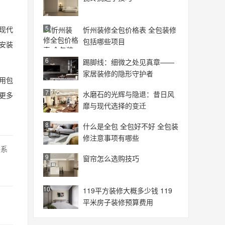
5
现代
忻州装修全包价格表 全包装修
包括哪些项目
安装
6
踢脚线：细微之处见真章——
家居装修的隐形守护者
用包
7
水磨石的光辉与隐退：昔日风
更多
靡与现代选择的变迁
8
什么是全包 全包好不好 全包装
修注意事项有哪些
联系
9
窗帘怎么选购技巧
10
119平方装修大概多少钱 119
平米房子装修预算费用