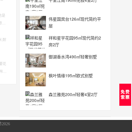
十里江南190㎡侘寂4室2厅
也是
6
伟星国宾台126㎡现代简约平
修要
层
7
祥和星宇花园95㎡现代简约2
;耐
房2厅
8
御湖香水湾490㎡轻奢别墅
要花
吊
9
枫叶情缘195㎡欧式别墅
10
森兰雅苑200㎡轻奢4室2厅
2026