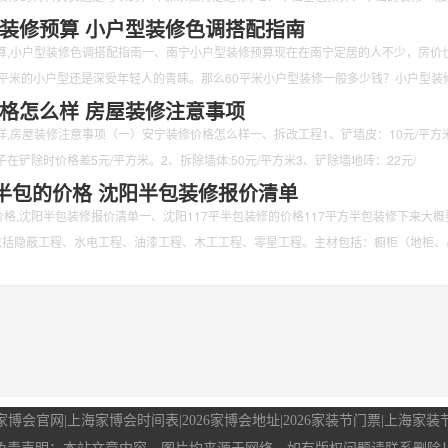
装修预算 小户型装修色调搭配指南
算,小户型装修色调搭配指南一、南宁小户型装修预算现在在南宁定居的人不少，房价
0平米的小户型还是深受年轻人的青睐。那么60平米小户型装修一般多少钱？小户型装
格怎么样 房屋装修注意事项
,房屋装修注意事项（一）安宁装修价格怎么样一、拆改工程1、铲墙皮：10元/平方米
在铲除时价格差5元/平方米。2、拆除墙体:50元/平方米3、铲除墙地砖：22元/
平半包的价格 沈阳半包装修报价清单
价格,沈阳半包装修报价清单一、沈阳117平半包装修的价格117平方半包装修下来大概
包括隐蔽工程、水电工程、油漆工程、木工工程、零星工程。主材包括：橱柜（地柜、
家博会官网
|
上海家博会时间表
|
2026家博会地址
|
2026家装节门票
|
上海家装节