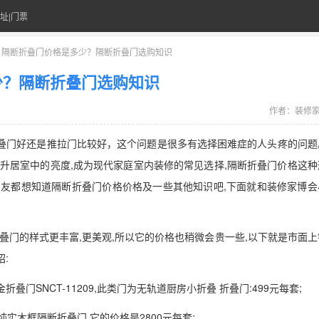
址|门票
> 隔断折叠门价格是多少？隔断折叠门选购知识
少？隔断折叠门选购知识
作者：
装修
叠门好还是推拉门比较好，这个问题是很多有选择困难症的人头疼的问题
提升居室中的亮度,成为现代家庭室内装修的常见选择,隔断折叠门价格这种
朋友都想知道隔断折叠门价格价格及一些其他知识吧,下面就和装修家博会
叠门的样式更丰富,更美观,所以它的价格也稍微会贵一些,以下就是市面上
:
叠门SNCT-11209,此类门为无轨道厨房小折叠 折叠门:499元每套;
实木框隔断折叠门,它的价格是2800元每套;