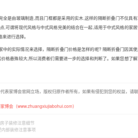
扇完全是由玻璃制造,而且门框都是采用的实木,这样的隔断折叠门不仅具有
特点,可谓将现代风格与中式风格完美的结合在一起,适用于中式风格的家居
格来进行选择。
家中的实际情况来选择，隔断折叠门价格是怎样的呢? 隔断折叠门因其使
,其价格悬殊较大,所以消费者们需要进一步的选择和判断了。如果您想了解
不代表家博会官网立场，版权归原作者所有，如果有侵犯到您的权益，请
博会（www.zhuangxiujiabohui.com）
 房子装修注意细节
墅内部装修注意事项