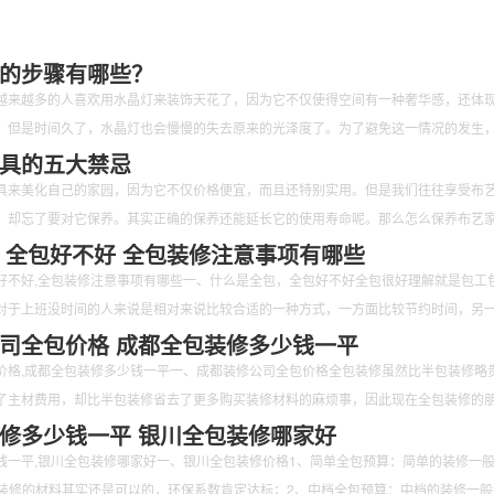
的步骤有哪些？
越来越多的人喜欢用水晶灯来装饰天花了，因为它不仅使得空间有一种奢华感，还体
。但是时间久了，水晶灯也会慢慢的失去原来的光泽度了。为了避免这一情况的发生
清洁。那么如何清洁水晶灯呢？又有哪些步骤呢？下面跟随小编一起来看一看吧。
具的五大禁忌
具来美化自己的家园，因为它不仅价格便宜，而且还特别实用。但是我们往往享受布
，却忘了要对它保养。其实正确的保养还能延长它的使用寿命呢。那么怎么保养布艺
禁忌的呢？下面跟随小编一起来看一看吧。
 全包好不好 全包装修注意事项有哪些
好不好,全包装修注意事项有哪些一、什么是全包，全包好不好全包很好理解就是包工
对于上班没时间的人来说是相对来说比较合适的一种方式，一方面比较节约时间，另
司全包价格 成都全包装修多少钱一平
价格,成都全包装修多少钱一平一、成都装修公司全包价格全包装修虽然比半包装修略
了主材费用，却比半包装修省去了更多购买装修材料的麻烦事，因此现在全包装修的
修多少钱一平 银川全包装修哪家好
钱一平,银川全包装修哪家好一、银川全包装修价格1、简单全包预算：简单的装修一
/㎡，装修的材料其实还是可以的，环保系数肯定达标；2、中档全包预算：中档的装修一