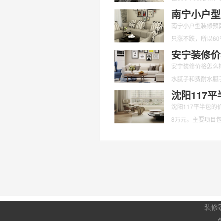
南宁小户型
南宁小户型装修预
只涨不跌，所以6
注意些
安宁装修价
安宁装修价格怎么样
水腻子和费耐水腻子
沈阳117
沈阳117平半包的
8万元，主要项目
柜
装修