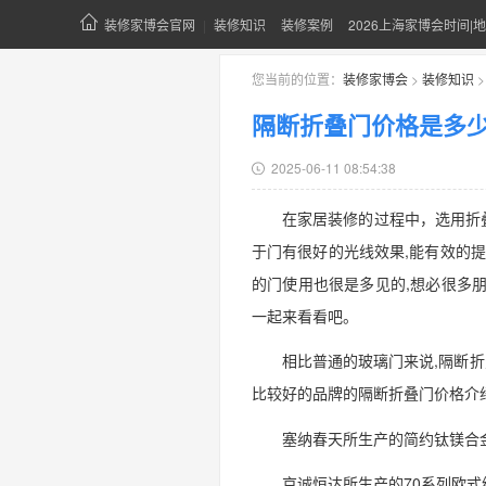
装修家博会官网
|
装修知识
装修案例
2026上海家博会时间|地
您当前的位置：
装修家博会
>
装修知识
隔断折叠门价格是多
2025-06-11 08:54:38
在家居装修的过程中，选用折
于门有很好的光线效果,能有效的
的门使用也很是多见的,想必很多
一起来看看吧。
相比普通的玻璃门来说,隔断折
比较好的品牌的隔断折叠门价格介绍
塞纳春天所生产的简约钛镁合金折
京诚恒达所生产的70系列欧式纯