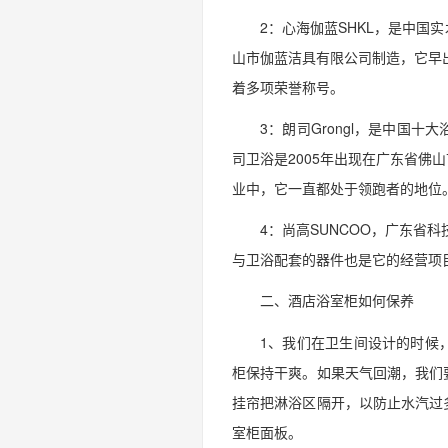
2：心海伽蓝SHKL，是中
山市伽蓝洁具有限公司制造，它早
着多项荣誉称号。
3：朗司Grongl，是中国
司卫浴是2005年出现在广东省
业中，它一直都处于领跑者的地位
4：尚高SUNCOO，广东省
与卫浴配套的器件也是它的经营项
二、酒店浴室柜如何保养
1、我们在卫生间设计的时候
柜保持干爽。如果天气回潮，我们
挂帘把淋浴区隔开，以防止水汽过
室柜面板。