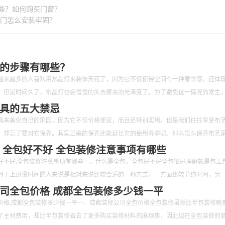
些？如何购买门窗？
门怎么安装牢固？
的步骤有哪些？
越来越多的人喜欢用水晶灯来装饰天花了，因为它不仅使得空间有一种奢华感，还体
。但是时间久了，水晶灯也会慢慢的失去原来的光泽度了。为了避免这一情况的发生
清洁。那么如何清洁水晶灯呢？又有哪些步骤呢？下面跟随小编一起来看一看吧。
具的五大禁忌
具来美化自己的家园，因为它不仅价格便宜，而且还特别实用。但是我们往往享受布
，却忘了要对它保养。其实正确的保养还能延长它的使用寿命呢。那么怎么保养布艺
禁忌的呢？下面跟随小编一起来看一看吧。
 全包好不好 全包装修注意事项有哪些
好不好,全包装修注意事项有哪些一、什么是全包，全包好不好全包很好理解就是包工
对于上班没时间的人来说是相对来说比较合适的一种方式，一方面比较节约时间，另
司全包价格 成都全包装修多少钱一平
价格,成都全包装修多少钱一平一、成都装修公司全包价格全包装修虽然比半包装修略
了主材费用，却比半包装修省去了更多购买装修材料的麻烦事，因此现在全包装修的