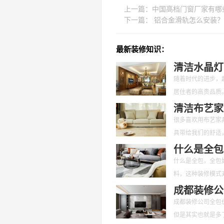
上一篇：
中国高档门窗厂家有哪
下一篇：
铝合金滑轨怎么安装？
最新装修知识：
清洁水晶灯
随着时代的进步，
居住者的高贵品质
们应该对其定期的
清洁布艺家
很多喜欢用布艺家
具带给我们的舒适
呢？又有哪些是要
什么是全包
什么是全包，全包
料，这种装修模式
面不用我们花
成都装修公
成都装修公司全包
但是其实也就是多