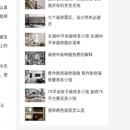
观并存的烹饪天地
认真
能把
5
七个装修雷区，设计师务必避
开
6
太湖90平米装修多少钱 太湖90
被虫
平米装修报价清单
上的
7
装修中各种服务费的解释
今天
8
焦作新房装修指南 焦作新房装
。想
修要用多少钱
9
75平米房子装修多少钱 装修75
平方要花多少钱
联系
10
瓷砖颜色造型怎么选