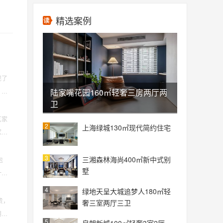
精选案例
现了
陆家嘴花园160㎡轻奢三房两厅两
，我
卫
艺家
2
上海绿城130㎡现代简约住宅
家具
3
三湘森林海尚400㎡新中式别
包
墅
一方
4
绿地天呈大城追梦人180㎡轻
贵，
奢三室两厅三卫
朋友
5