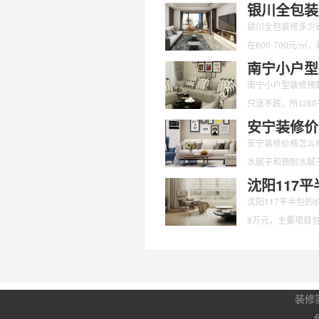
也是愈来愈
银川全包装
银川全包装修多少
在600-700元
南宁小户型
南宁小户型装修预
只涨不跌，所以6
注意些
安宁装修价
安宁装修价格怎么样
水腻子和费耐水腻子
沈阳117
沈阳117平半包的
8万元，主要项目
柜
装修