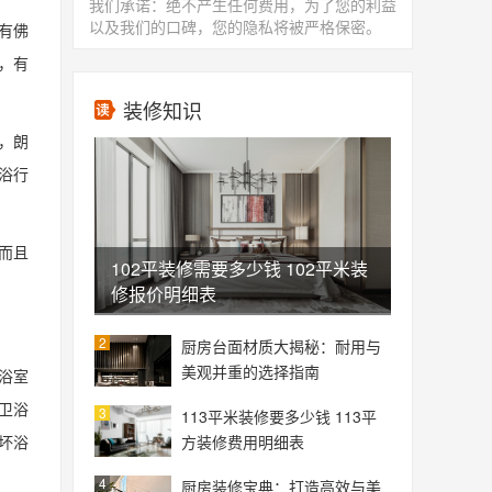
我们承诺：绝不产生任何费用，为了您的利益
以及我们的口碑，您的隐私将被严格保密。
有佛
，有
装修知识
，朗
浴行
而且
102平装修需要多少钱 102平米装
修报价明细表
2
厨房台面材质大揭秘：耐用与
美观并重的选择指南
浴室
卫浴
3
113平米装修要多少钱 113平
坏浴
方装修费用明细表
4
厨房装修宝典：打造高效与美