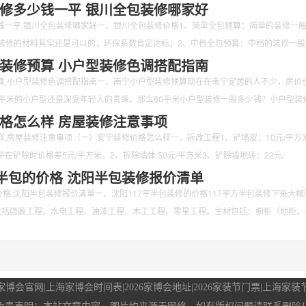
修多少钱一平 银川全包装修哪家好
钱一平,银川全包装修哪家好一、银川全包装修价格1、简单全包预算：简单的装修一
/㎡，装修的材料其实还是可以的，环保系数肯定达标；2、中档全包预算：中档的装修一
装修预算 小户型装修色调搭配指南
算,小户型装修色调搭配指南一、南宁小户型装修预算现在在南宁定居的人不少，房价
0平米的小户型还是深受年轻人的青睐。那么60平米小户型装修一般多少钱？小户型装
格怎么样 房屋装修注意事项
,房屋装修注意事项（一）安宁装修价格怎么样一、拆改工程1、铲墙皮：10元/平方米
在铲除时价格差5元/平方米。2、拆除墙体:50元/平方米3、铲除墙地砖：22元/
平半包的价格 沈阳半包装修报价清单
价格,沈阳半包装修报价清单一、沈阳117平半包装修的价格117平方半包装修下来大概
包括隐蔽工程、水电工程、油漆工程、木工工程、零星工程。主材包括：橱柜（地柜、
家博会官网
|
上海家博会时间表
|
2026家博会地址
|
2026家装节门票
|
上海家装节