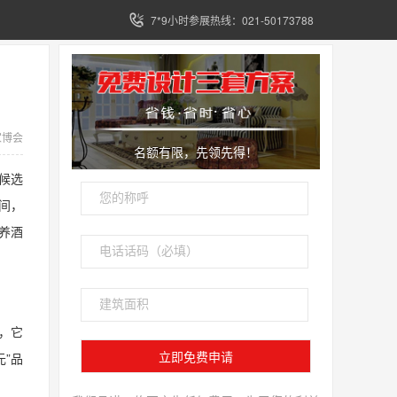
7*9小时参展热线：021-50173788
家博会
名额有限，先领先得！
候选
间，
养酒
，它
”品