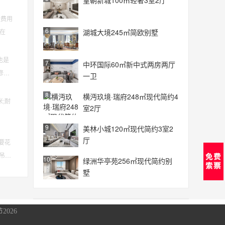
皇朝新城100㎡轻奢3室2厅
般费用
6
湖城大境245㎡简欧别墅
般在
也是
7
中环国际60㎡新中式两房两厅
修要
一卫
8
横沔玖境·瑞府248㎡现代简约4
;耐
室2厅
9
美林小城120㎡现代简约3室2
厅
要花
吊
10
绿洲华亭苑256㎡现代简约别
墅
2026