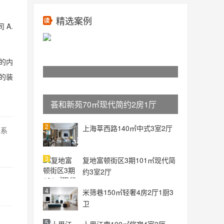
精选案例
 A.
的内
的装
荟和新苑70㎡现代简约2房1厅
2
上海莘西路140㎡中式3室2厅
联系
3
复地富顿街区3期101㎡现代简
约3室2厅
4
米筛巷150㎡轻奢4房2厅1厨3
卫
5