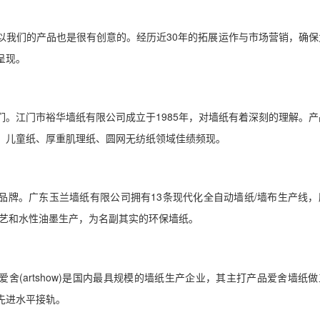
以我们的产品也是很有创意的。经历近30年的拓展运作与市场营销，确保
呈现。
们。江门市裕华墙纸有限公司成立于1985年，对墙纸有着深刻的理解。产
、儿童纸、厚重肌理纸、圆网无纺纸领域佳绩频现。
品牌。广东玉兰墙纸有限公司拥有13条现代化全自动墙纸/墙布生产线，
工艺和水性油墨生产，为名副其实的环保墙纸。
舍(artshow)是国内最具规模的墙纸生产企业，其主打产品爱舍墙纸
先进水平接轨。