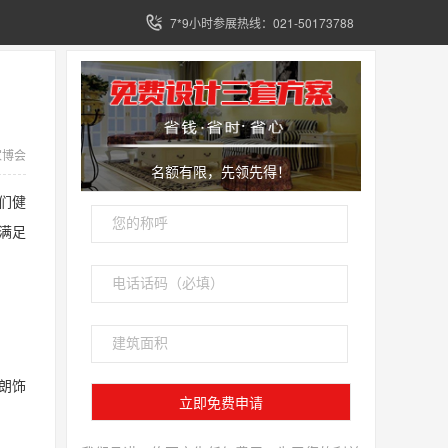
7*9小时参展热线：021-50173788
家博会
名额有限，先领先得！
们健
满足
朗饰