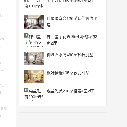
十里江南190㎡侘寂4室2厅
现了
6
伟星国宾台126㎡现代简约平
，我
层
7
祥和星宇花园95㎡现代简约2
艺家
房2厅
家具
8
御湖香水湾490㎡轻奢别墅
包
一方
9
枫叶情缘195㎡欧式别墅
贵，
10
森兰雅苑200㎡轻奢4室2厅
朋友
般费用
般在