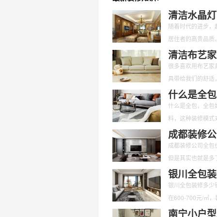
清洁水晶灯
随着时代的进步，
居住者的高贵品质
们应该对其定期的
清洁布艺家
很多喜欢用布艺家
具带给我们的舒适
呢？又有哪些是要
什么是全包
什么是全包，全包
料，这种装修模式
面不用我们花
成都装修公
成都装修公司全包
但是其实也就是多
也是愈来愈
银川全包装
银川全包装修多少
在600-700元
南宁小户型