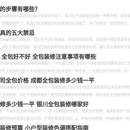
的步骤有哪些？
越来越多的人喜欢用水晶灯来装饰天花了，因为它不仅使得空间有一种奢华感，还体
。但是时间久了，水晶灯也会慢慢的失去原来的光泽度了。为了避免这一情况的发生
清洁。那么如何清洁水晶灯呢？又有哪些步骤呢？下面跟随小编一起来看一看吧。
具的五大禁忌
具来美化自己的家园，因为它不仅价格便宜，而且还特别实用。但是我们往往享受布
，却忘了要对它保养。其实正确的保养还能延长它的使用寿命呢。那么怎么保养布艺
禁忌的呢？下面跟随小编一起来看一看吧。
 全包好不好 全包装修注意事项有哪些
好不好,全包装修注意事项有哪些一、什么是全包，全包好不好全包很好理解就是包工
对于上班没时间的人来说是相对来说比较合适的一种方式，一方面比较节约时间，另
司全包价格 成都全包装修多少钱一平
价格,成都全包装修多少钱一平一、成都装修公司全包价格全包装修虽然比半包装修略
了主材费用，却比半包装修省去了更多购买装修材料的麻烦事，因此现在全包装修的
修多少钱一平 银川全包装修哪家好
钱一平,银川全包装修哪家好一、银川全包装修价格1、简单全包预算：简单的装修一
/㎡，装修的材料其实还是可以的，环保系数肯定达标；2、中档全包预算：中档的装修一
装修预算 小户型装修色调搭配指南