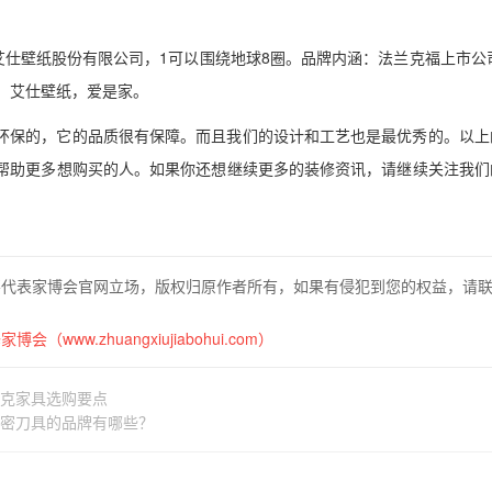
on德国艾仕壁纸股份有限公司，1可以围绕地球8圈。品牌内涵：法兰克福上市公司
什么，艾仕壁纸，爱是家。
环保的，它的品质很有保障。而且我们的设计和工艺也是最优秀的。以上
帮助更多想购买的人。如果你还想继续更多的装修资讯，请继续关注我们
不代表家博会官网立场，版权归原作者所有，如果有侵犯到您的权益，请
博会（www.zhuangxiujiabohui.com）
洛克家具选购要点
密刀具的品牌有哪些？