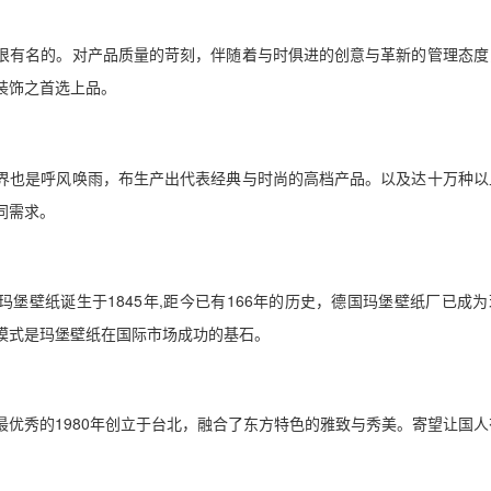
很有名的。对产品质量的苛刻，伴随着与时俱进的创意与革新的管理态度
装饰之首选上品。
界也是呼风唤雨，布生产出代表经典与时尚的高档产品。以及达十万种以
同需求。
堡壁纸诞生于1845年,距今已有166年的历史，德国玛堡壁纸厂已成为
模式是玛堡壁纸在国际市场成功的基石。
最优秀的1980年创立于台北，融合了东方特色的雅致与秀美。寄望让国人