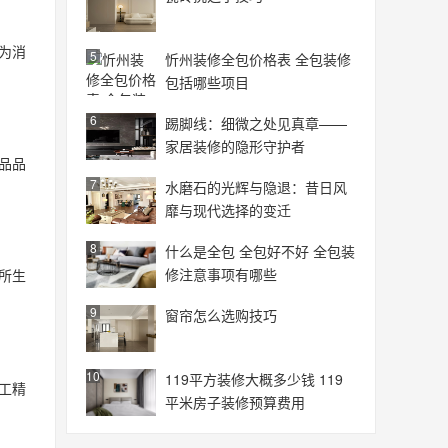
为消
5
忻州装修全包价格表 全包装修
包括哪些项目
6
踢脚线：细微之处见真章——
家居装修的隐形守护者
品品
7
水磨石的光辉与隐退：昔日风
靡与现代选择的变迁
8
什么是全包 全包好不好 全包装
修注意事项有哪些
所生
9
窗帘怎么选购技巧
10
119平方装修大概多少钱 119
做工精
平米房子装修预算费用