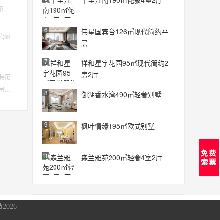
十里江南190㎡侘寂4室2厅
修要
6
伟星国宾台126㎡现代简约平
;耐
层
7
祥和星宇花园95㎡现代简约2
房2厅
要花
吊
8
御湖香水湾490㎡轻奢别墅
9
枫叶情缘195㎡欧式别墅
10
森兰雅苑200㎡轻奢4室2厅
2026