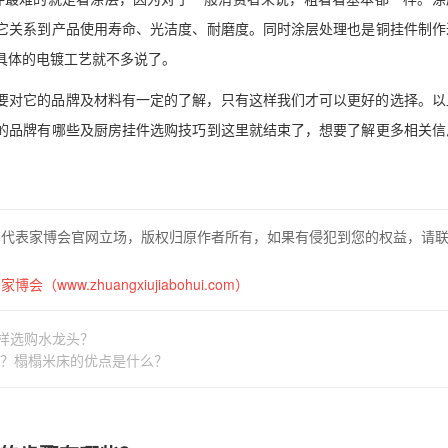
它关系到产品使用寿命、光洁度、耐磨度。同时涂层处理也是铜挂件制作
具体的电镀工艺就不多说了。
要对它的品牌及材料有一定的了解，只有这样我们才可以更好的选择。以
的品牌有哪些及厨房挂件选购技巧到这里就结束了，想要了解更多相关信
不代表家博会官网立场，版权归原作者所有，如果有侵犯到您的权益，请
博会（www.zhuangxiujiabohui.com）
样选购水龙头？
？榻榻米床的优点是什么？