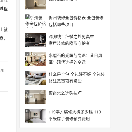
过程
5
忻州装修全包价格表 全包装修
包括哪些项目
上就
6
踢脚线：细微之处见真章——
息，
家居装修的隐形守护者
7
水磨石的光辉与隐退：昔日风
靡与现代选择的变迁
联系
8
什么是全包 全包好不好 全包装
修注意事项有哪些
9
窗帘怎么选购技巧
10
119平方装修大概多少钱 119
平米房子装修预算费用