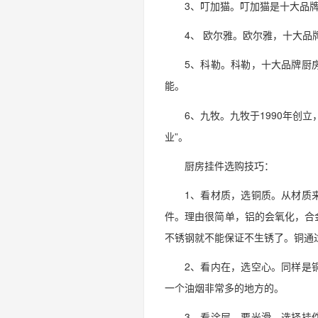
3、叮加猫。叮加猫是十大品
4、 欧尔雅。欧尔雅，十大
5、科勒。科勒，十大品牌厨
能。
6、九牧。九牧于1990年创
业”。
厨房挂件选购技巧：
1、看材质，选铜质。从材质
件。理由很简单，铝的会氧化，合
不锈钢就不能保证不生锈了。铜通
2、看内在，选空心。同样是
一个油烟非常多的地方的。
3、看涂层，要光滑。选择挂