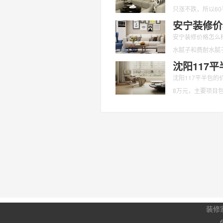
只涨不跌，所以6
注意些
安宁装修价
安宁装修价格怎么样
水腻子和费耐水腻子
沈阳117
沈阳117平半包的
8万元，主要项目
柜
装修