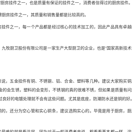
牌厨房挂件之一，也是质量有保证的挂件之一，消费者信得过的厨房挂件
品牌厨房挂件之一，其质量和销售量都是比较高的。
房挂件之一，每一个产品都是经过核心的技术加工的，因此产品具有卓越
立，九牧厨卫股份有限公司是一家生产大型厨卫的企业，也是“国家高新技术
来说，五金挂件有铜、不锈钢、铝、合金、塑料等几种。建议大家购买铜
金的会生锈，塑料的会变形，不锈钢的真的很难不锈，但如果是质量有问
过良好的电镀处理就不会有这些问题。尤其是底座，防潮防水还是铜的好
铜的，还分为空心管和实心铜条，建议选购实心的。毕竟是用于厨房，厨
件最难的就是看涂层，因为对于一般消费者来说，粗看看基本都一样。涂