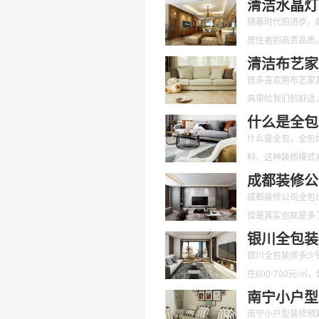
清洁水晶灯
随着时代的进步，
居住者的高贵品质
们应该对其定期的
清洁布艺家
很多喜欢用布艺家
具带给我们的舒适
呢？又有哪些是要
什么是全包
什么是全包，全包
料，这种装修模式
面不用我们花
成都装修公
成都装修公司全包
但是其实也就是多
也是愈来愈
银川全包装
银川全包装修多少
在600-700元
南宁小户型
南宁小户型装修预