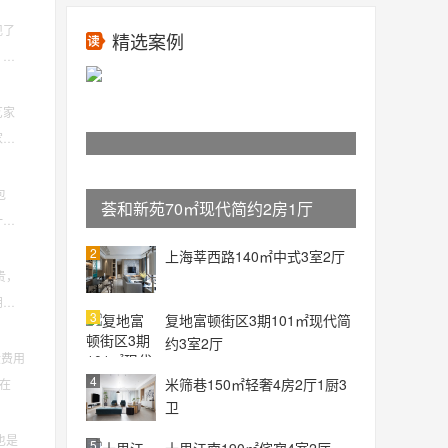
现了
精选案例
，我
艺家
家具
包
荟和新苑70㎡现代简约2房1厅
一方
2
上海莘西路140㎡中式3室2厅
贵，
朋友
3
复地富顿街区3期101㎡现代简
约3室2厅
般费用
4
米筛巷150㎡轻奢4房2厅1厨3
般在
卫
也是
5