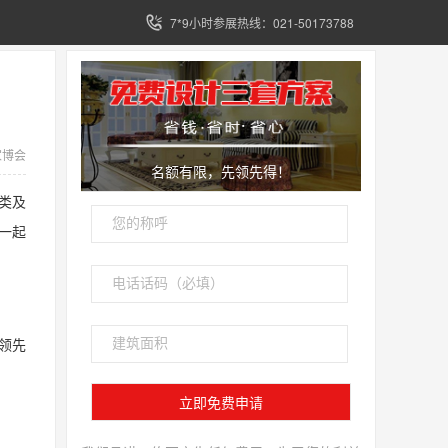
7*9小时参展热线：021-50173788
家博会
名额有限，先领先得！
类及
一起
领先