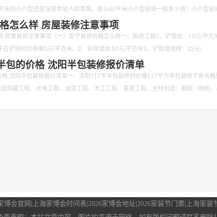
0平米的小户型还是深受年轻人的青睐。那么60平米小户型装修一般多少钱？小户型装
格怎么样 房屋装修注意事项
,房屋装修注意事项（一）安宁装修价格怎么样一、拆改工程1、铲墙皮：10元/平方米
在铲除时价格差5元/平方米。2、拆除墙体:50元/平方米3、铲除墙地砖：22元/
平半包的价格 沈阳半包装修报价清单
价格,沈阳半包装修报价清单一、沈阳117平半包装修的价格117平方半包装修下来大概
包括隐蔽工程、水电工程、油漆工程、木工工程、零星工程。主材包括：橱柜（地柜、
家博会官网
|
上海家博会时间表
|
2026家博会地址
|
2026家装节门票
|
上海家装节