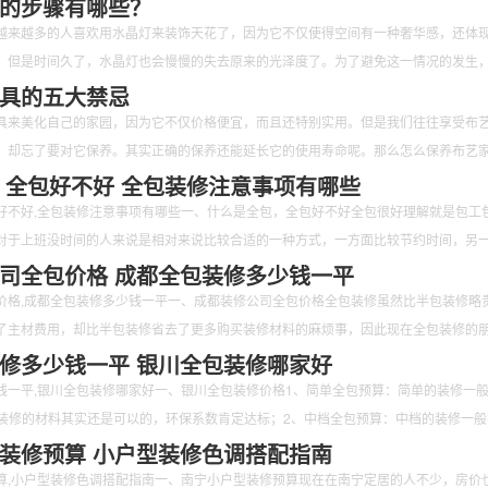
的步骤有哪些？
越来越多的人喜欢用水晶灯来装饰天花了，因为它不仅使得空间有一种奢华感，还体
。但是时间久了，水晶灯也会慢慢的失去原来的光泽度了。为了避免这一情况的发生
清洁。那么如何清洁水晶灯呢？又有哪些步骤呢？下面跟随小编一起来看一看吧。
具的五大禁忌
具来美化自己的家园，因为它不仅价格便宜，而且还特别实用。但是我们往往享受布
，却忘了要对它保养。其实正确的保养还能延长它的使用寿命呢。那么怎么保养布艺
禁忌的呢？下面跟随小编一起来看一看吧。
 全包好不好 全包装修注意事项有哪些
好不好,全包装修注意事项有哪些一、什么是全包，全包好不好全包很好理解就是包工
对于上班没时间的人来说是相对来说比较合适的一种方式，一方面比较节约时间，另
司全包价格 成都全包装修多少钱一平
价格,成都全包装修多少钱一平一、成都装修公司全包价格全包装修虽然比半包装修略
了主材费用，却比半包装修省去了更多购买装修材料的麻烦事，因此现在全包装修的
修多少钱一平 银川全包装修哪家好
钱一平,银川全包装修哪家好一、银川全包装修价格1、简单全包预算：简单的装修一
/㎡，装修的材料其实还是可以的，环保系数肯定达标；2、中档全包预算：中档的装修一
装修预算 小户型装修色调搭配指南
算,小户型装修色调搭配指南一、南宁小户型装修预算现在在南宁定居的人不少，房价