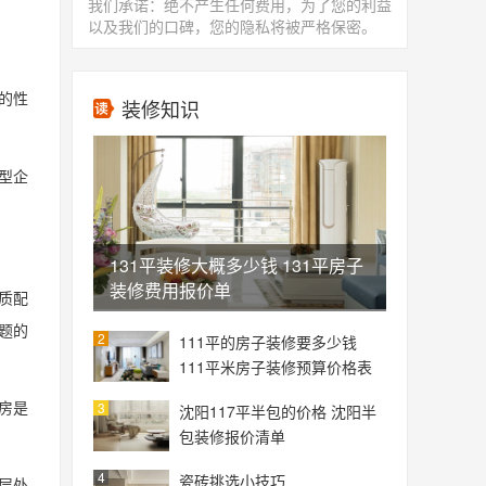
我们承诺：绝不产生任何费用，为了您的利益
。
以及我们的口碑，您的隐私将被严格保密。
的性
装修知识
型企
131平装修大概多少钱 131平房子
装修费用报价单
质配
题的
2
111平的房子装修要多少钱
。
111平米房子装修预算价格表
房是
3
沈阳117平半包的价格 沈阳半
包装修报价清单
4
瓷砖挑选小技巧
层处