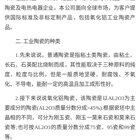
陶瓷及电热电器企业。本公司面向全球市场，为客户提
供国际标准及非标定制产品，包括氧化铝工业陶瓷产
品。
二. 工业陶瓷的种类
1.先来说说，普通陶瓷是指粘土类陶瓷，由粘土、
长石、石英配比烧制而成，其性能取决于三种原料的纯
度、粒度与比例。但是一般质地坚硬、耐腐蚀、不氧
化、不导电，能耐一定的高温且加工成形性好。
2.接下来说说氧化铝陶瓷，该陶瓷是以AL2O3为主
要成分的陶瓷(AL2O3质量分数分成>45%).根据瓷坯中主
晶相的不同，可分为刚玉瓷、刚玉一莫来石瓷和莫来石
瓷等;也可按AL2O3的质量分数分成75瓷、95瓷和99瓷
等。