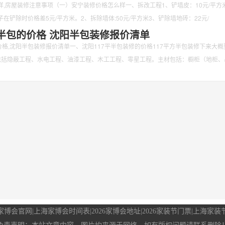
,房屋装修注意事项（一）安宁装修价格怎么样一、拆改工程1、铲墙皮：10元/平方米
在铲除时价格差5元/平方米。2、拆除墙体:50元/平方米3、铲除墙地砖：22元/
平半包的价格 沈阳半包装修报价清单
价格,沈阳半包装修报价清单一、沈阳117平半包装修的价格117平方半包装修下来大概
包括隐蔽工程、水电工程、油漆工程、木工工程、零星工程。主材包括：橱柜（地柜、
家博会官网
|
上海家博会时间表
|
2026家博会地址
|
2026家装节门票
|
上海家装节