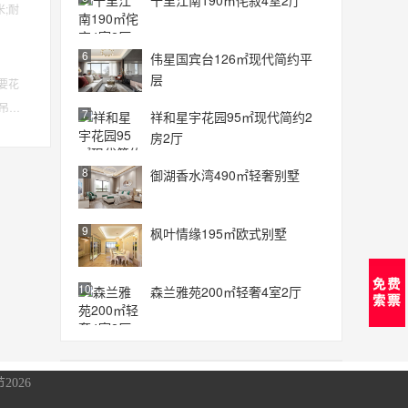
十里江南190㎡侘寂4室2厅
;耐
6
伟星国宾台126㎡现代简约平
层
要花
吊
7
祥和星宇花园95㎡现代简约2
房2厅
8
御湖香水湾490㎡轻奢别墅
9
枫叶情缘195㎡欧式别墅
10
森兰雅苑200㎡轻奢4室2厅
2026