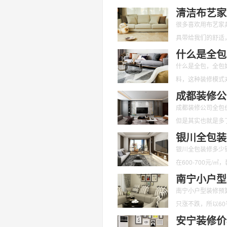
们应该对其定期的
清洁布艺家
很多喜欢用布艺家
具带给我们的舒适
呢？又有哪些是要
什么是全包
什么是全包，全包
料，这种装修模式
面不用我们花
成都装修公
成都装修公司全包
但是其实也就是多
也是愈来愈
银川全包装
银川全包装修多少
在600-700元
南宁小户型
南宁小户型装修预
只涨不跌，所以6
注意些
安宁装修价