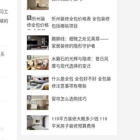
习工
5
忻州装修全包价格表 全包装修
续的
包括哪些项目
6
踢脚线：细微之处见真章——
家居装修的隐形守护者
联系
7
水磨石的光辉与隐退：昔日风
靡与现代选择的变迁
8
什么是全包 全包好不好 全包装
修注意事项有哪些
9
窗帘怎么选购技巧
10
119平方装修大概多少钱 119
平米房子装修预算费用
现了
，我