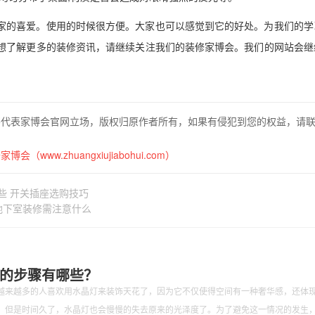
家的喜爱。使用的时候很方便。大家也可以感觉到它的好处。为我们的学
想了解更多的装修资讯，请继续关注我们的装修家博会。我们的网站会继
不代表家博会官网立场，版权归原作者所有，如果有侵犯到您的权益，请
博会（www.zhuangxiujiabohui.com）
些 开关插座选购技巧
地下室装修需注意什么
的步骤有哪些？
越来越多的人喜欢用水晶灯来装饰天花了，因为它不仅使得空间有一种奢华感，还体
。但是时间久了，水晶灯也会慢慢的失去原来的光泽度了。为了避免这一情况的发生