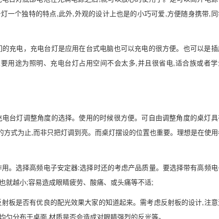
灯一个独特的特点,此外,外观的设计上也是的小巧可爱,方便随身携带,同
们的充电，充电台灯是应用在台式电脑也可以充电的很方便。也可以是插
要用途为照明、充电台灯占用空间不会太多,并且很省电,适合族或者学
。
充电台灯调整角度的选择。使用的时候很方便。可自由调整角度的桌灯具
的方式为止,而非只把灯调到亮。而桌灯摆设的位置也重要。理想是在使用
作用。选择高频电子安定器:选择时还的考虑产品质量。要选择带有高频电
也就越小;容易造成眼睛疲劳、酸痛、或头痛等不适;
反射板是否有优良的配光效果大家的知道起来。需考虑反射板的设计,注意
线均匀分布于桌面,材质是否会造成对眼睛强烈的反光等。