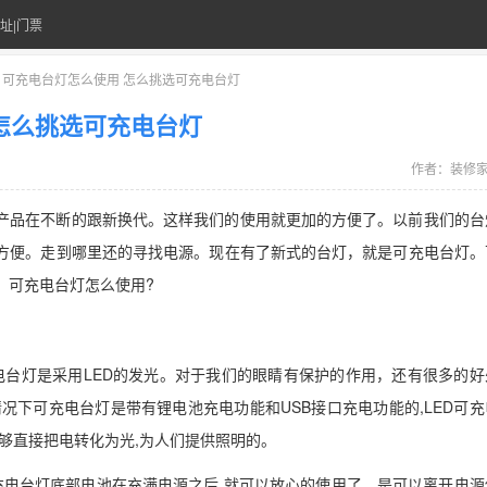
址|门票
> 可充电台灯怎么使用 怎么挑选可充电台灯
怎么挑选可充电台灯
作者：
装修
产品在不断的跟新换代。这样我们的使用就更加的方便了。以前我们的台
方便。走到哪里还的寻找电源。现在有了新式的台灯，就是可充电台灯。
，可充电台灯怎么使用?
电台灯是采用LED的发光。对于我们的眼睛有保护的作用，还有很多的好
况下可充电台灯是带有锂电池充电功能和USB接口充电功能的,LED可充
够直接把电转化为光,为人们提供照明的。
充电台灯底部电池在充满电源之后,就可以放心的使用了。是可以离开电源