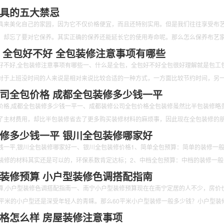
清洁。那么如何清洁水晶灯呢？又有哪些步骤呢？下面跟随小编一起来看一看吧。
具的五大禁忌
具来美化自己的家园，因为它不仅价格便宜，而且还特别实用。但是我们往往享受布
，却忘了要对它保养。其实正确的保养还能延长它的使用寿命呢。那么怎么保养布艺
禁忌的呢？下面跟随小编一起来看一看吧。
 全包好不好 全包装修注意事项有哪些
好不好,全包装修注意事项有哪些一、什么是全包，全包好不好全包很好理解就是包工
对于上班没时间的人来说是相对来说比较合适的一种方式，一方面比较节约时间，另
司全包价格 成都全包装修多少钱一平
价格,成都全包装修多少钱一平一、成都装修公司全包价格全包装修虽然比半包装修略
了主材费用，却比半包装修省去了更多购买装修材料的麻烦事，因此现在全包装修的
修多少钱一平 银川全包装修哪家好
钱一平,银川全包装修哪家好一、银川全包装修价格1、简单全包预算：简单的装修一
/㎡，装修的材料其实还是可以的，环保系数肯定达标；2、中档全包预算：中档的装修一
装修预算 小户型装修色调搭配指南
算,小户型装修色调搭配指南一、南宁小户型装修预算现在在南宁定居的人不少，房价
0平米的小户型还是深受年轻人的青睐。那么60平米小户型装修一般多少钱？小户型装
格怎么样 房屋装修注意事项