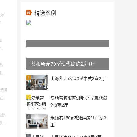
精选案例
艺家
家具
包
一方
荟和新苑70㎡现代简约2房1厅
贵，
朋友
2
上海莘西路140㎡中式3室2厅
般费用
3
复地富顿街区3期101㎡现代简
般在
约3室2厅
也是
4
米筛巷150㎡轻奢4房2厅1厨3
修要
卫
5