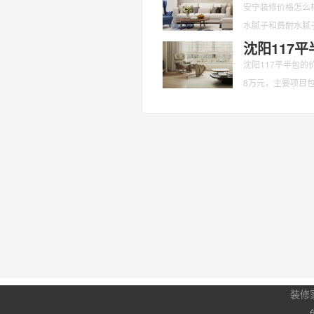
安宁装修价格怎么样
水腻子和费耐水腻子
沈阳117
沈阳117平半包的
8万元，主要项目
柜
装修