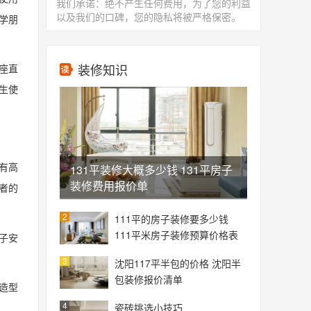
我们承诺：绝不产生任何费用，为了您的利益
以及我们的口碑，您的隐私将被严格保密。
学朋
装修知识
座直
生使
有高
131平装修大概多少钱 131平房子
装修费用报价单
者的
2
111平的房子装修要多少钱
111平米房子装修预算价格表
子安
3
沈阳117平半包的价格 沈阳半
包装修报价清单
造型
4
瓷砖挑选小技巧